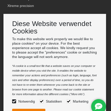
Xtreme precision
Kontakt
Diese Website verwendet
Großhandel Van Os Imports B.V.
Cookies
E-mail: info@vanosimports.nl
Telefon: + 31 348 451 219
To make this website work properly we would like to
place cookies* on your device. For the best
WhatsApp us!
experience accept all cookies. We kindly request you
-
to please accept the "preferences" cookie or switching
the language will not work anymore.
Finden Sie unsere Händler
*A cookie is a small text file that a website saves on your computer or
mobile device when you visit the site. It enables the website to
Newsletter
remember your actions and preferences (such as login, language, font
Abonnieren Sie unsere Mailing-Liste
size and other display preferences) over a period of time, so you do
not have to re-enter them whenever you come back to the site or
Abonnieren
browse from one page to another. Please read our cookie statement
for more information about the different cookies ("More info").
Folge uns
Notwendig
Statistiken
Marketing