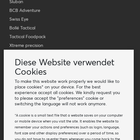
Sluban
BCB Adventure
Swiss Eye
Bollé Tactical
Tactical Foodpack
Xtreme precision
Kontakt
Diese Website verwendet
Großhandel Van Os Imports B.V.
Cookies
E-mail: info@vanosimports.nl
To make this website work properly we would like to
Telefon: + 31 348 451 219
place cookies* on your device. For the best
experience accept all cookies. We kindly request you
WhatsApp us!
to please accept the "preferences" cookie or
-
switching the language will not work anymore.
Finden Sie unsere Händler
*A cookie is a small text file that a website saves on your computer
or mobile device when you visit the site. It enables the website to
remember your actions and preferences (such as login, language,
Newsletter
font size and other display preferences) over a period of time, so
Abonnieren Sie unsere Mailing-Liste
you do not have to re-enter them whenever you come back to the