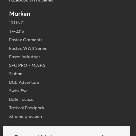
Facebook WWII Series
Marken
101 INC
TF-2215
Fostex Garments
Fostex WWII Series
Fosco Industries
SFC PRO - M.A.P.S.
Sluban
BCB Adventure
Swiss Eye
Bollé Tactical
Tactical Foodpack
Xtreme precision
Kontakt