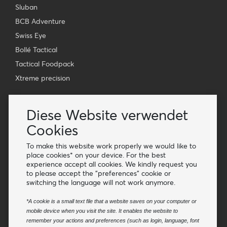
Sluban
BCB Adventure
Swiss Eye
Bollé Tactical
Tactical Foodpack
Xtreme precision
Kontakt
Diese Website verwendet
Großhandel Van Os Imports B.V.
Cookies
E-mail: info@vanosimports.nl
Telefon: + 31 348 451 219
To make this website work properly we would like to
place cookies* on your device. For the best
WhatsApp us!
experience accept all cookies. We kindly request you
-
to please accept the "preferences" cookie or
switching the language will not work anymore.
Finden Sie unsere Händler
*A cookie is a small text file that a website saves on your computer or
mobile device when you visit the site. It enables the website to
Newsletter
remember your actions and preferences (such as login, language, font