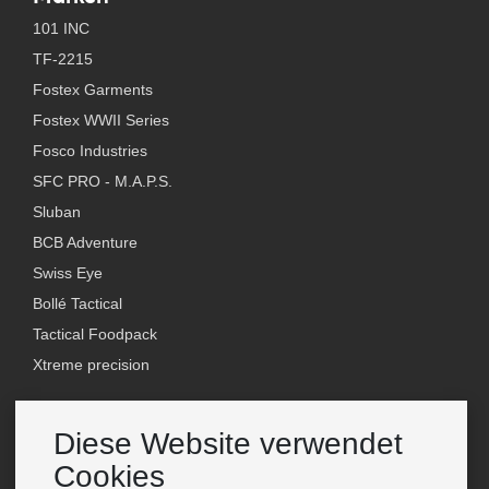
101 INC
TF-2215
Fostex Garments
Fostex WWII Series
Fosco Industries
SFC PRO - M.A.P.S.
Sluban
BCB Adventure
Swiss Eye
Bollé Tactical
Tactical Foodpack
Xtreme precision
Kontakt
Diese Website verwendet
Großhandel Van Os Imports B.V.
Cookies
E-mail: info@vanosimports.nl