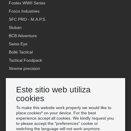
Fostex WWII Series
Fosco Industries
SFC PRO - M.A.P.S.
Sluban
BCB Adventure
Swiss Eye
Bollé Tactical
Tactical Foodpack
Xtreme precision
Contacto
Este sitio web utiliza
Venta al Por Mayor Van Os Imports B.V.
cookies
E-mail: info@vanosimports.nl
Teléfono: + 31 348 451 219
To make this website work properly we would like to
place cookies* on your device. For the best
WhatsApp us!
experience accept all cookies. We kindly request you
-
to please accept the "preferences" cookie or
switching the language will not work anymore.