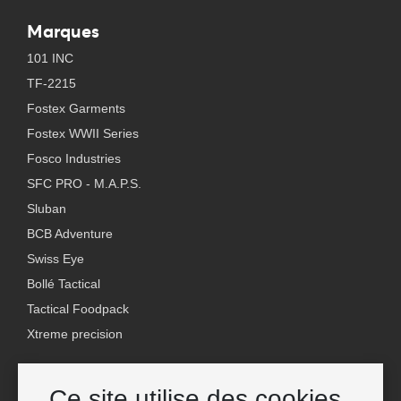
Marques
101 INC
TF-2215
Fostex Garments
Fostex WWII Series
Fosco Industries
SFC PRO - M.A.P.S.
Sluban
BCB Adventure
Swiss Eye
Bollé Tactical
Tactical Foodpack
Xtreme precision
Contact
Ce site utilise des cookies