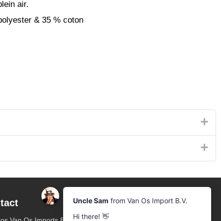
lein air.
olyester & 35 % coton
tact
Bulletin
Abonnez-vous à notre liste de diffusion
os Van Os Imports B.V.