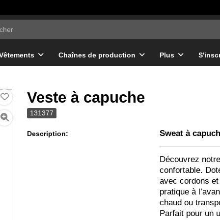
Vêtements
Chaînes de production
Plus
S'insc
Veste à capuche
131377
Sweat à capuc
Description:
Découvrez notr
confortable. Dot
avec cordons et
pratique à l’ava
chaud ou transpo
Parfait pour un 