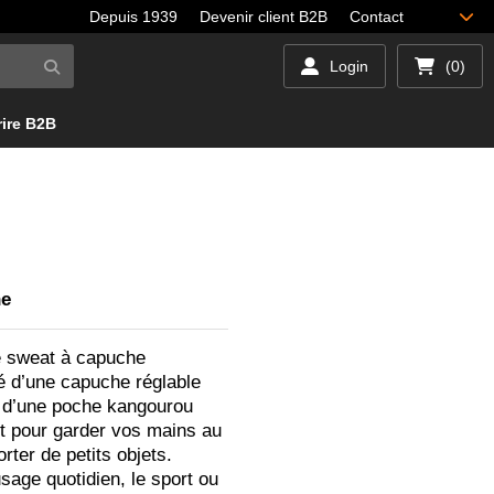
Depuis 1939
Devenir client B2B
Contact
Login
(0)
rire B2B
he
e sweat à capuche
é d’une capuche réglable
 d’une poche kangourou
nt pour garder vos mains au
rter de petits objets.
usage quotidien, le sport ou