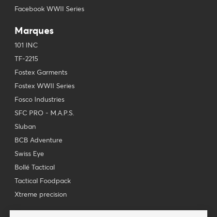
Facebook WWII Series
Marques
101 INC
TF-2215
Fostex Garments
Fostex WWII Series
Fosco Industries
SFC PRO - M.A.P.S.
Sluban
BCB Adventure
Swiss Eye
Bollé Tactical
Tactical Foodpack
Xtreme precision
Contact