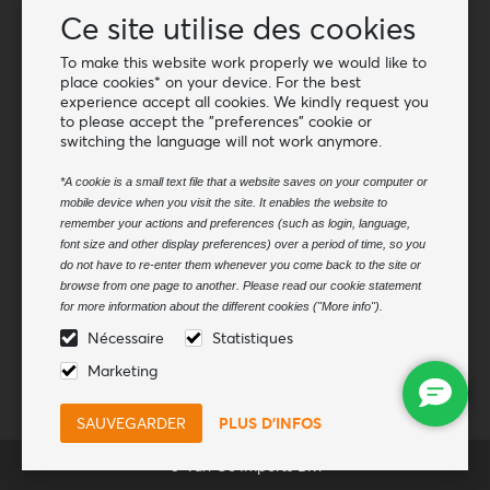
Ce site utilise des cookies
De Gros Van Os Imports B.V.
E-mail: info@vanosimports.nl
To make this website work properly we would like to
place cookies* on your device. For the best
Téléphone: + 31 348 451 219
experience accept all cookies. We kindly request you
to please accept the "preferences" cookie or
WhatsApp us!
switching the language will not work anymore.
-
Trouvez nos revendeurs
*A cookie is a small text file that a website saves on your computer or
mobile device when you visit the site. It enables the website to
remember your actions and preferences (such as login, language,
Bulletin
font size and other display preferences) over a period of time, so you
do not have to re-enter them whenever you come back to the site or
Abonnez-vous à notre liste de diffusion
browse from one page to another. Please read our cookie statement
Souscrire
for more information about the different cookies ("More info").
Nécessaire
Statistiques
Suivez-nous
Marketing
PLUS D'INFOS
© Van Os Imports B.V.