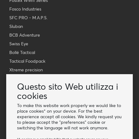
Fostex WWII Series
Fosco Industries
SFC PRO - M.A.P.S.
Sluban
BCB Adventure
Swiss Eye
Bollé Tactical
Tactical Foodpack
Xtreme precision
Contatto
Questo sito Web utilizza i
Grossista Van Os Imports B.V.
cookies
E-mail: info@vanosimports.nl
To make this website work properly we would like to
Telefono: + 31 348 451 219
place cookies* on your device. For the best
experience accept all cookies. We kindly request you
WhatsApp us!
to please accept the "preferences" cookie or
-
switching the language will not work anymore.
Trova i nostri rivenditori