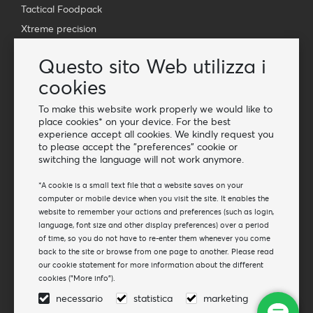
Tactical Foodpack
Xtreme precision
Contatto
Questo sito Web utilizza i
Grossista Van Os Imports B.V.
cookies
E-mail: info@vanosimports.nl
To make this website work properly we would like to
Telefono: + 31 348 451 219
place cookies* on your device. For the best
experience accept all cookies. We kindly request you
WhatsApp us!
to please accept the "preferences" cookie or
-
switching the language will not work anymore.
Trova i nostri rivenditori
*A cookie is a small text file that a website saves on your
computer or mobile device when you visit the site. It enables the
website to remember your actions and preferences (such as login,
Notiziario
language, font size and other display preferences) over a period
Iscriviti alla nostra mailing list
of time, so you do not have to re-enter them whenever you come
back to the site or browse from one page to another. Please read
Sottoscrivi
our cookie statement for more information about the different
cookies ("More info").
Seguici
necessario
statistica
marketing