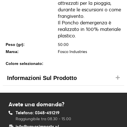
attrezzati per la pioggia,
durante le escursioni o come
frangivento.
Il Poncho demergenza è
realizzato in 100% materiale
plastico.
50.00
Peso (gr):
Fosco Industries
Marca:
Colore selezionato:
Informazioni Sul Prodotto
Avete una domanda?
Telefono: 0348-451219
Raggiungibile tra 08.30 - 15.00
info@vanosimports.nl