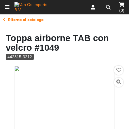
(0)
Ritorna al catalogo
Toppa airborne TAB con
velcro #1049
442315-3212