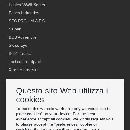
Fostex WWII Series
Fosco Industries
SFC PRO - M.A.P.S.
Sluban
BCB Adventure
Swiss Eye
Bollé Tactical
Tactical Foodpack
Xtreme precision
Contatto
Questo sito Web utilizza i
Grossista Van Os Imports B.V.
cookies
E-mail: info@vanosimports.nl
Telefono: + 31 348 451 219
To make this website work properly we would like to
place cookies* on your device. For the best
WhatsApp us!
experience accept all cookies. We kindly request you
-
to please accept the "preferences" cookie or
switching the language will not work anymore.