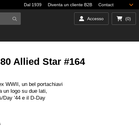
Dal 1939
Diventa un cliente B2B
Contact
Accesso
(0)
80 Allied Star #164
ex WWII, un bel portachiavi
 un logo su due lati,
es/Day '44 e il D-Day
s