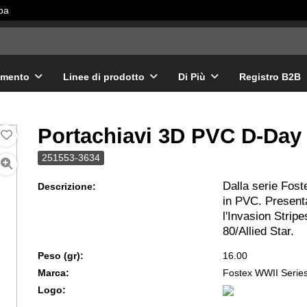
pa
amento
Linee di prodotto
Di Più
Registro B2B
Portachiavi 3D PVC D-Day 
251553-3634
Dalla serie Fost
Descrizione:
in PVC. Presenta
l'Invasion Strip
80/Allied Star.
Peso (gr):
16.00
Marca:
Fostex WWII Serie
Logo: