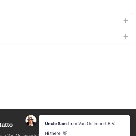
tatto
Notiziario
Iscriviti alla nostra mailing list
sta Van Os Imports B.V.