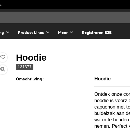
a
ng
Product Lines
Meer
Registreren B2B
Hoodie
131377
Hoodie
Omschrijving:
Ontdek onze com
hoodie is voorzi
capuchon met to
buidelzak aan d
warm te houden o
nemen. Perfect v