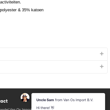
activiteiten.
olyester & 35% katoen
act
Nieuwsbrief
Aanmelden voor de nieuwsbrief
andel Van Os Imports