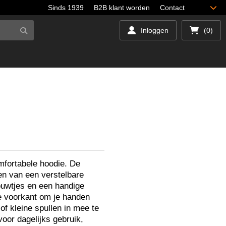
Sinds 1939
B2B klant worden
Contact
Inloggen
(0)
fortabele hoodie. De
en van een verstelbare
uwtjes en een handige
e voorkant om je handen
f kleine spullen in mee te
oor dagelijks gebruik,