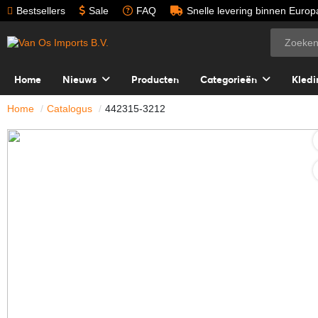
Bestsellers
Sale
FAQ
Snelle levering binnen Europ
Home
Nieuws
Producten
Categorieën
Kledi
Home
Catalogus
442315-3212