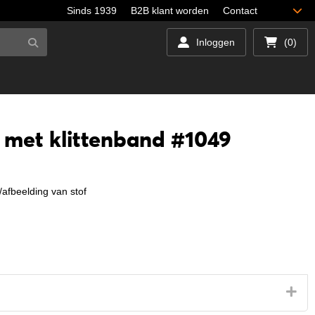
Sinds 1939
B2B klant worden
Contact
Inloggen
(0)
 met klittenband #1049
afbeelding van stof