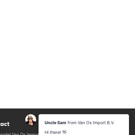
act
Nieuwsbrief
Aanmelden voor de nieuwsbrief
andel Van Os Imports