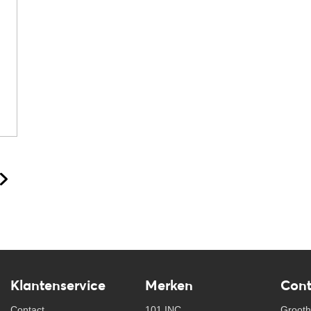
Klantenservice
Merken
Cont
Contact
101 INC
Grooth