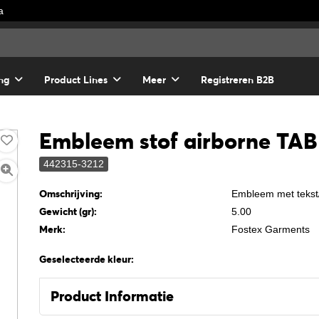
a
ng
Product Lines
Meer
Registreren B2B
Embleem stof airborne TAB
442315-3212
Omschrijving:
Embleem met tekst/
Gewicht (gr):
5.00
Merk:
Fostex Garments
Geselecteerde kleur:
Product Informatie