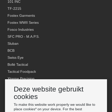
101 INC
TF-2215
Fostex Garments
Fostex WWII Series
Fosco Industries
SFC PRO - M.A.P.S.
Sluban
BCB
Swiss Eye
Bollé Tactical
Tactical Foodpack
Xtreme Precision
Deze website gebruikt
Contact
cookies
Groothandel Van Os Imports B.V.
E-mail: info@vanosimports.nl
To make this website work properly we would like to
place cookies* on your device. For the best
Telefoon: 0348-451219