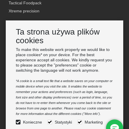
Tactical Foodpack
Xtreme precision
Kontakt
Ta strona używa plików
Hurtownia Van Os Imports
cookies
E-mail: info@vanosimports.nl
Telefon: + 31 348 451 219
To make this website work properly we would like to
place cookies* on your device. For the best
WhatsApp us!
experience accept all cookies. We kindly request you
-
to please accept the "preferences" cookie or
switching the language will not work anymore.
Znajdź naszych sprzedawców
*A cookie is a small text file that a website saves on your computer or
mobile device when you visit the site. It enables the website to
Newsletter
remember your actions and preferences (such as login, language,
Bądź na bieżąco
font size and other display preferences) over a period of time, so you
do not have to re-enter them whenever you come back to the site or
Zarejestruj się
browse from one page to another. Please read our cookie statement
for more information about the different cookies ("More info").
Podążaj za nami
Konieczne
Statystyki
Marketing