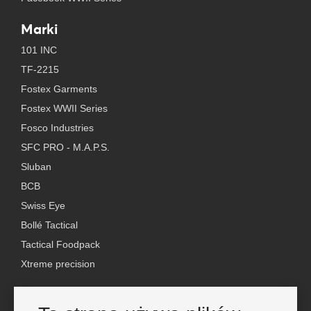
Marki
101 INC
TF-2215
Fostex Garments
Fostex WWII Series
Fosco Industries
SFC PRO - M.A.P.S.
Sluban
BCB
Swiss Eye
Bollé Tactical
Tactical Foodpack
Xtreme precision
Kontakt