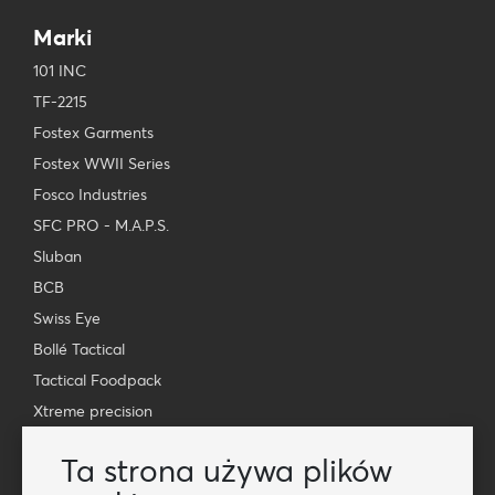
Marki
101 INC
TF-2215
Fostex Garments
Fostex WWII Series
Fosco Industries
SFC PRO - M.A.P.S.
Sluban
BCB
Swiss Eye
Bollé Tactical
Tactical Foodpack
Xtreme precision
Kontakt
Ta strona używa plików
Hurtownia Van Os Imports