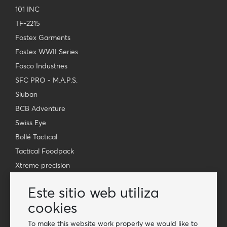
101 INC
TF-2215
Fostex Garments
Fostex WWII Series
Fosco Industries
SFC PRO - M.A.P.S.
Sluban
BCB Adventure
Swiss Eye
Bollé Tactical
Tactical Foodpack
Xtreme precision
Contacto
Este sitio web utiliza
Venta al Por Mayor Van Os Imports B.V.
cookies
E-mail: info@vanosimports.nl
To make this website work properly we would like to