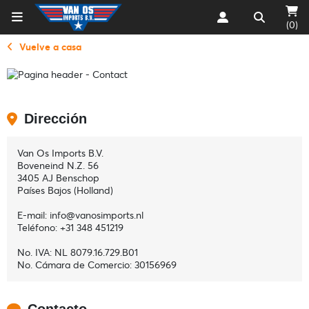
(0)
Vuelve a casa
Dirección
Van Os Imports B.V.
Boveneind N.Z. 56
3405 AJ Benschop
Países Bajos (Holland)
E-mail: info@vanosimports.nl
Teléfono: +31 348 451219
No. IVA: NL 8079.16.729.B01
No. Cámara de Comercio: 30156969