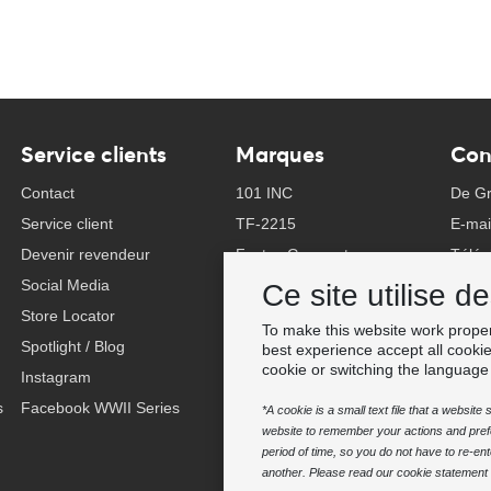
Service clients
Marques
Con
Contact
101 INC
De Gr
Service client
TF-2215
E-mai
Devenir revendeur
Fostex Garments
Télép
Social Media
Fostex WWII Series
Whats
Ce site utilise d
Store Locator
Fosco Industries
-
To make this website work proper
Spotlight / Blog
SFC PRO - M.A.P.S.
Trouv
best experience accept all cooki
cookie or switching the language
Instagram
Sluban
s
Facebook WWII Series
BCB Adventure
*A cookie is a small text file that a websit
website to remember your actions and prefe
Swiss Eye
period of time, so you do not have to re-e
Bollé Tactical
another. Please read our cookie statement f