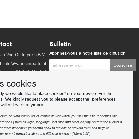
tact
Bulletin
Abonnez-vous à notre liste de diffusion
os Van Os Imports B.V.
l: info@vanosimports.nl
Souscrire
hone: + 31 348 451 219
Suivez-nous
App us!
es cookies
ly we would like to place cookies* on your device. For the
ez nos revendeurs
es. We kindly request you to please accept the "preferences"
 will not work anymore.
e saves on your computer or mobile device when you visit the site. It enables the
rences (such as login, language, font size and other display preferences) over a
nter them whenever you come back to the site or browse from one page to
or more information about the different cookies ("More info").