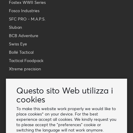
Fostex WWII Series
Fosco Industries
SFC PRO - M.A.P.S.
Sluban
BCB Adventure
Swiss Eye
Bollé Tactical
Tactical Foodpack
Xtreme precision
Contatto
Questo sito Web utilizza i
Grossista Van Os Imports B.V.
cookies
E-mail: info@vanosimports.nl
Telefono: + 31 348 451 219
To make this website work properly we would like to
place cookies* on your device. For the best
WhatsApp us!
experience accept all cookies. We kindly request you
-
to please accept the "preferences" cookie or
switching the language will not work anymore.
Trova i nostri rivenditori