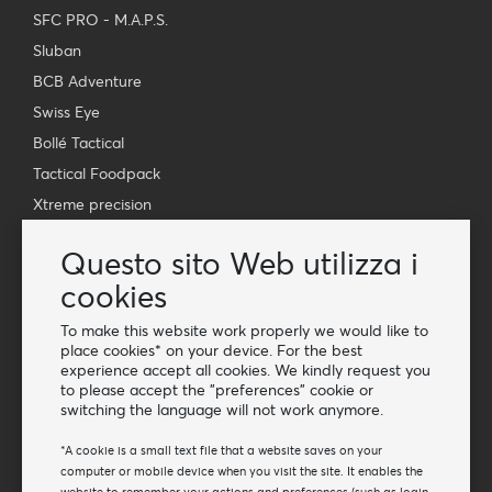
SFC PRO - M.A.P.S.
Sluban
BCB Adventure
Swiss Eye
Bollé Tactical
Tactical Foodpack
Xtreme precision
Contatto
Questo sito Web utilizza i
Grossista Van Os Imports B.V.
cookies
E-mail: info@vanosimports.nl
To make this website work properly we would like to
Telefono: + 31 348 451 219
place cookies* on your device. For the best
experience accept all cookies. We kindly request you
WhatsApp us!
to please accept the "preferences" cookie or
switching the language will not work anymore.
-
Trova i nostri rivenditori
*A cookie is a small text file that a website saves on your
computer or mobile device when you visit the site. It enables the