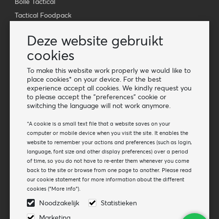
Bollé Tactical
Tactical Foodpack
Xtreme Precision
Deze website gebruikt
Contact
cookies
Groothandel Van Os Imports B.V.
To make this website work properly we would like to
E-mail: info@vanosimports.nl
place cookies* on your device. For the best
experience accept all cookies. We kindly request you
Telefoon: 0348-451219
to please accept the "preferences" cookie or
switching the language will not work anymore.
WhatsApp ons!
-
*A cookie is a small text file that a website saves on your
Vind onze dealers
computer or mobile device when you visit the site. It enables the
website to remember your actions and preferences (such as login,
language, font size and other display preferences) over a period
Nieuwsbrief
of time, so you do not have to re-enter them whenever you come
back to the site or browse from one page to another. Please read
Aanmelden voor de nieuwsbrief
our cookie statement for more information about the different
cookies ("More info").
Aanmelden
Noodzakelijk
Statistieken
Volg ons
Marketing