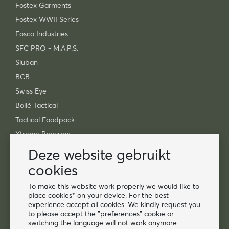
Fostex Garments
Fostex WWII Series
Fosco Industries
SFC PRO - M.A.P.S.
Sluban
BCB
Swiss Eye
Bollé Tactical
Tactical Foodpack
Xtreme Precision
Deze website gebruikt
Contact
cookies
Groothandel Van Os Imports B.V.
To make this website work properly we would like to
E-mail: info@vanosimports.nl
place cookies* on your device. For the best
Telefoon: 0348-451219
experience accept all cookies. We kindly request you
to please accept the "preferences" cookie or
WhatsApp ons!
switching the language will not work anymore.