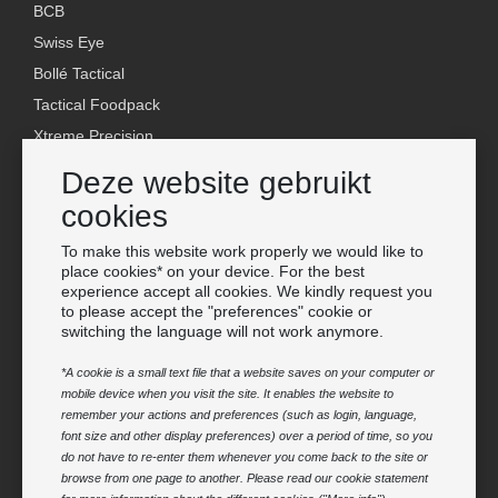
BCB
Swiss Eye
Bollé Tactical
Tactical Foodpack
Xtreme Precision
Deze website gebruikt
Contact
cookies
Groothandel Van Os Imports B.V.
E-mail: info@vanosimports.nl
To make this website work properly we would like to
place cookies* on your device. For the best
Telefoon: 0348-451219
experience accept all cookies. We kindly request you
to please accept the "preferences" cookie or
WhatsApp ons!
switching the language will not work anymore.
-
Vind onze dealers
*A cookie is a small text file that a website saves on your computer or
mobile device when you visit the site. It enables the website to
remember your actions and preferences (such as login, language,
Nieuwsbrief
font size and other display preferences) over a period of time, so you
do not have to re-enter them whenever you come back to the site or
Aanmelden voor de nieuwsbrief
browse from one page to another. Please read our cookie statement