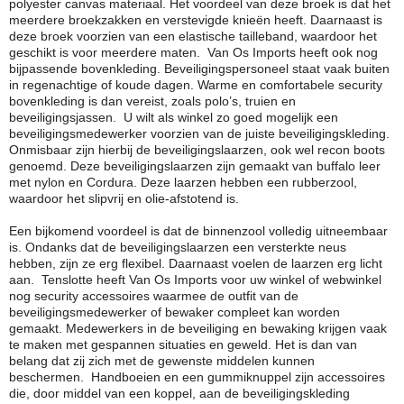
polyester canvas materiaal. Het voordeel van deze broek is dat het
meerdere broekzakken en verstevigde knieën heeft. Daarnaast is
deze broek voorzien van een elastische tailleband, waardoor het
geschikt is voor meerdere maten. Van Os Imports heeft ook nog
bijpassende bovenkleding. Beveiligingspersoneel staat vaak buiten
in regenachtige of koude dagen. Warme en comfortabele security
bovenkleding is dan vereist, zoals polo’s, truien en
beveiligingsjassen. U wilt als winkel zo goed mogelijk een
beveiligingsmedewerker voorzien van de juiste beveiligingskleding.
Onmisbaar zijn hierbij de beveiligingslaarzen, ook wel recon boots
genoemd. Deze beveiligingslaarzen zijn gemaakt van buffalo leer
met nylon en Cordura. Deze laarzen hebben een rubberzool,
waardoor het slipvrij en olie-afstotend is.
Een bijkomend voordeel is dat de binnenzool volledig uitneembaar
is. Ondanks dat de beveiligingslaarzen een versterkte neus
hebben, zijn ze erg flexibel. Daarnaast voelen de laarzen erg licht
aan. Tenslotte heeft Van Os Imports voor uw winkel of webwinkel
nog security accessoires waarmee de outfit van de
beveiligingsmedewerker of bewaker compleet kan worden
gemaakt. Medewerkers in de beveiliging en bewaking krijgen vaak
te maken met gespannen situaties en geweld. Het is dan van
belang dat zij zich met de gewenste middelen kunnen
beschermen. Handboeien en een gummiknuppel zijn accessoires
die, door middel van een koppel, aan de beveiligingskleding