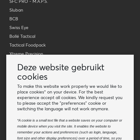
SFC PRO - M.A.P.S.
Sluban
BCB
Swiss Eye
Bollé Tactical
Tactical Foodpack
Xtreme Precision
Deze website gebruikt
Contact
cookies
Groothandel Van Os Imports B.V.
E-mail: info@vanosimports.nl
To make this website work properly we would like to
place cookies* on your device. For the best
Telefoon: 0348-451219
experience accept all cookies. We kindly request you
to please accept the "preferences" cookie or
WhatsApp ons!
switching the language will not work anymore.
-
Vind onze dealers
*A cookie is a small text file that a website saves on your computer or
mobile device when you visit the site. It enables the website to
remember your actions and preferences (such as login, language,
Nieuwsbrief
font size and other display preferences) over a period of time, so you