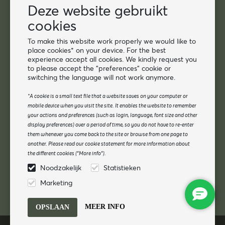
Deze website gebruikt
Contact
cookies
Groothandel Van Os Imports B.V.
To make this website work properly we would like to
E-mail: info@vanosimports.nl
place cookies* on your device. For the best
Telefoon: 0348-451219
experience accept all cookies. We kindly request you
to please accept the "preferences" cookie or
WhatsApp ons!
switching the language will not work anymore.
-
*A cookie is a small text file that a website saves on your computer or
Vind onze dealers
mobile device when you visit the site. It enables the website to remember
your actions and preferences (such as login, language, font size and other
Nieuwsbrief
display preferences) over a period of time, so you do not have to re-enter
them whenever you come back to the site or browse from one page to
Aanmelden voor de nieuwsbrief
another. Please read our cookie statement for more information about
the different cookies ("More info").
Aanmelden
Noodzakelijk
Statistieken
Volg ons
Marketing
MEER INFO