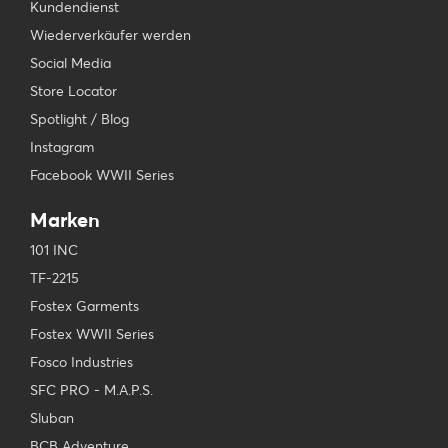
Kundendienst
Wiederverkäufer werden
Social Media
Store Locator
Spotlight / Blog
Instagram
Facebook WWII Series
Marken
101 INC
TF-2215
Fostex Garments
Fostex WWII Series
Fosco Industries
SFC PRO - M.A.P.S.
Sluban
BCB Adventure