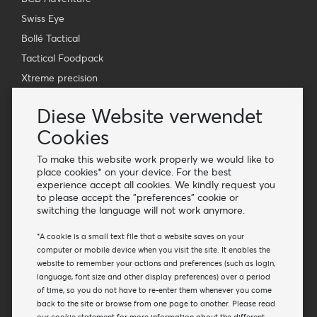
Swiss Eye
Bollé Tactical
Tactical Foodpack
Xtreme precision
Kontakt
Diese Website verwendet
Großhandel Van Os Imports B.V.
Cookies
E-mail: info@vanosimports.nl
To make this website work properly we would like to
Telefon: + 31 348 451 219
place cookies* on your device. For the best
experience accept all cookies. We kindly request you
WhatsApp us!
to please accept the "preferences" cookie or
-
switching the language will not work anymore.
Finden Sie unsere Händler
*A cookie is a small text file that a website saves on your
computer or mobile device when you visit the site. It enables the
website to remember your actions and preferences (such as login,
Newsletter
language, font size and other display preferences) over a period
Abonnieren Sie unsere Mailing-Liste
of time, so you do not have to re-enter them whenever you come
back to the site or browse from one page to another. Please read
Abonnieren