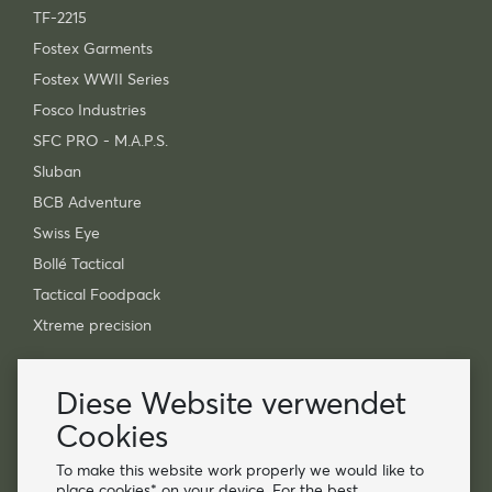
TF-2215
Fostex Garments
Fostex WWII Series
Fosco Industries
SFC PRO - M.A.P.S.
Sluban
BCB Adventure
Swiss Eye
Bollé Tactical
Tactical Foodpack
Xtreme precision
Kontakt
Diese Website verwendet
Großhandel Van Os Imports B.V.
Cookies
E-mail: info@vanosimports.nl
Telefon: + 31 348 451 219
To make this website work properly we would like to
place cookies* on your device. For the best