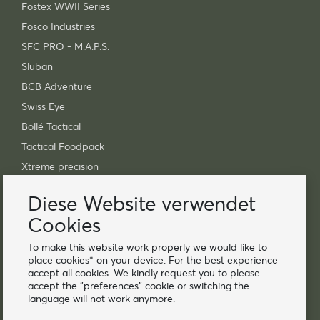
Fostex WWII Series
Fosco Industries
SFC PRO - M.A.P.S.
Sluban
BCB Adventure
Swiss Eye
Bollé Tactical
Tactical Foodpack
Xtreme precision
Kontakt
Diese Website verwendet
Cookies
Großhandel Van Os Imports B.V.
E-mail: info@vanosimports.nl
To make this website work properly we would like to
Telefon: + 31 348 451 219
place cookies* on your device. For the best experience
accept all cookies. We kindly request you to please
WhatsApp us!
accept the "preferences" cookie or switching the
language will not work anymore.
-