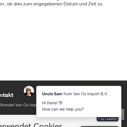
üfen , ob dies zum angegebenen Datum und Zeit zu
ntakt
Newsletter
Abonnieren Sie unsere Mailing-Liste
ßhandel Van Os Imports
Abonnieren
il: info@vanosimports.nl
erwendet Cookies
fon: + 31 348 451 219