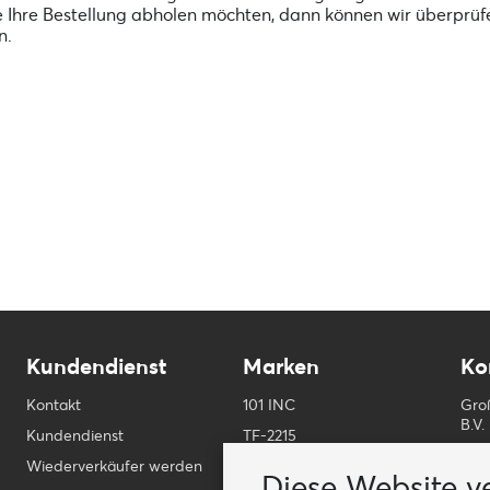
Sie Ihre Bestellung abholen möchten, dann können wir überpr
n.
Kundendienst
Marken
Ko
Kontakt
101 INC
Gro
B.V.
Kundendienst
TF-2215
E-ma
Wiederverkäufer werden
Fostex Garments
Diese Website v
Tele