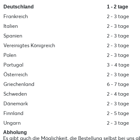
Deutschland
1 - 2 tage
Frankreich
2 - 3 tage
Italien
2 - 3 tage
Spanien
2 - 3 tage
Vereinigtes Königreich
2 - 3 tage
Polen
2 - 3 tage
Portugal
3 - 4 tage
Österreich
2 - 3 tage
Griechenland
6 - 7 tage
Schweden
2 - 4 tage
Dänemark
2 - 3 tage
Finnland
2 - 5 tage
Ungarn
2 - 3 tage
Abholung
Es gibt auch die Möglichkeit, die Bestellung selbst bei uns 