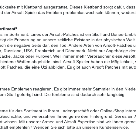
kseite mit Klettband ausgestattet. Dieses Klettband sorgt dafür, dass
hrend der Airsoft Spiele das Emblem problemlos wechseln können, wodur
ortiment?
im Sortiment. Eines der Airsoft-Patches ist ein Skull und Bones-Emb
igt die Erinnerung an unsere zeitliche Existenz in der physischen Welt
 auch die negative Seite dar, den Tod. Andere Arten von Airsoft-Patch
n, Russland, USA, Frankreich und Dänemark. Nicht nur Angehörige d
 Jacke, Jacke oder Pullover. Weil immer mehr Verbraucher diese Airsof
hiedene Waffen abgebildet sind. Airsoft Spieler haben die Möglichkeit
oft Patches, die eine Uzi abbilden. Es gibt auch Airsoft Patches mit a
.
Armee Emblemen reagieren. Es gibt immer mehr Sammler in den Nieder
m Stoff gefertigt sind. Die Embleme sind dadurch sehr langlebig.
eme für das Sortiment in Ihrem Ladengeschäft oder Online-Shop inte
Geschichte, und wir erzählen Ihnen gerne den Hintergrund. Sei es ein 
issen. Mit unserer Armee und Airsoft Expertise sind wir Ihnen gerne 
häft empfehlen? Wenden Sie sich bitte an unseren Kundenservice.