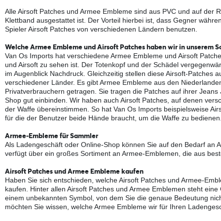
Alle Airsoft Patches und Armee Embleme sind aus PVC und auf der Rüc
Klettband ausgestattet ist. Der Vorteil hierbei ist, dass Gegner wä
Spieler Airsoft Patches von verschiedenen Ländern benutzen.
Welche Armee Embleme und Airsoft Patches haben wir in unserem S
Van Os Imports hat verschiedene Armee Embleme und Airsoft Patches 
und Airsoft zu sehen ist. Der Totenkopf und der Schädel vergegenwärt
im Augenblick Nachdruck. Gleichzeitig stellen diese Airsoft-Patches
verschiedener Länder. Es gibt Armee Embleme aus den Niederlande
Privatverbrauchern getragen. Sie tragen die Patches auf ihrer Jeans
Shop gut einbinden. Wir haben auch Airsoft Patches, auf denen versc
der Waffe übereinstimmen. So hat Van Os Imports beispielsweise Airs
für die der Benutzer beide Hände braucht, um die Waffe zu bedienen
Armee-Embleme für Sammler
Als Ladengeschäft oder Online-Shop können Sie auf den Bedarf an 
verfügt über ein großes Sortiment an Armee-Emblemen, die aus beste
Airsoft Patches und Armee Embleme kaufen
Haben Sie sich entschieden, welche Airsoft Patches und Armee-Embl
kaufen. Hinter allen Airsoft Patches und Armee Emblemen steht eine 
einem unbekannten Symbol, von dem Sie die genaue Bedeutung nicht w
möchten Sie wissen, welche Armee Embleme wir für Ihren Ladengesc