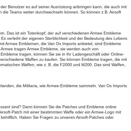
 der Benutzer es auf seiner Ausrüstung anbringen kann, die auch mit
ch die Teams weiter durchwechseln können. So können z.B. Airsoft
lem. Das ist ein Totenkopf, der auf verschiedenen Armee Embleme
. Es verleiht der eigenen Sterblichkeit und der Bedeutung des Lebens
es und Armee Emblemen, die Van Os Imports anbietet, sind Embleme
er Armee tragen Armee Embleme, sie werden auch von
t Embleme tragen, können Sie sie in Ihr Ladengeschäft oder Online-
, verschiedene Waffen zu kaufen. Sie können Embleme tragen, die mit
utomatischen Waffen, wie z. B. die F2000 und M200. Das sind Waffen,
landen, die Militaria, wie Armee-Embleme sammeln. Van Os Imports
ressant sind? Dann können Sie die Patches und Embleme online
Airsoft-Patch mit einer bestimmten Waffe oder ein Armee-Logo mit
behilflich. Haben Sie Fragen zu unseren Airsoft-Patches oder